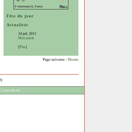
Fête du jour
Actualités
24 juil. 2013
Mon article
[
Plus
]
Page suivante :
Dessin
.9
Liens divers