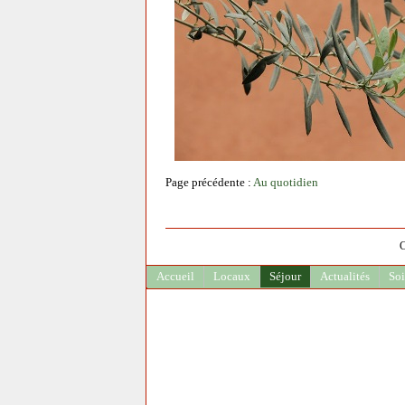
Page précédente :
Au quotidien
C
Accueil
Locaux
Séjour
Actualités
Soi