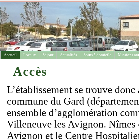
Accueil
Locaux
Séjour
Actualités
Soins à domicile
Missions an
Accès
L’établissement se trouve donc 
commune du Gard (département 
ensemble d’agglomération com
Villeneuve les Avignon. Nîmes 
Avignon et le Centre Hospitali