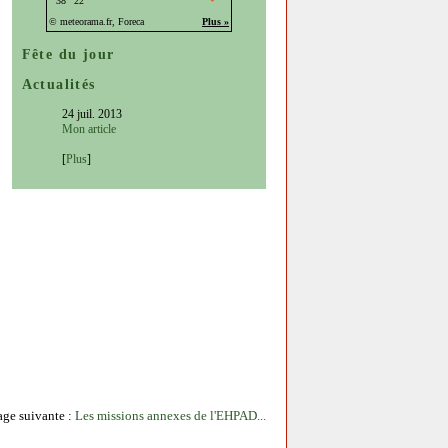
Fête du jour
Actualités
24 juil. 2013
Mon article
[
Plus
]
age suivante :
Les missions annexes de l'EHPAD...