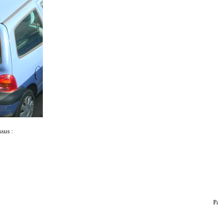
sus :
P