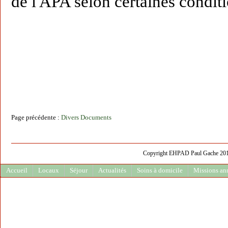
de l'APA selon certaines conditi
Page précédente :
Divers Documents
Copyright EHPAD Paul Gache 2013 
Accueil
Locaux
Séjour
Actualités
Soins à domicile
Missions an