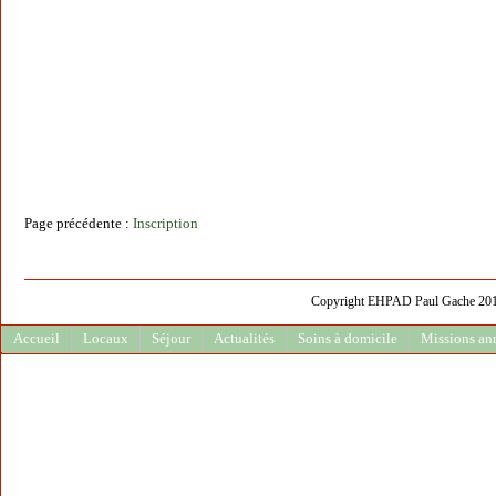
Page précédente :
Inscription
Copyright EHPAD Paul Gache 2013 
Accueil
Locaux
Séjour
Actualités
Soins à domicile
Missions an