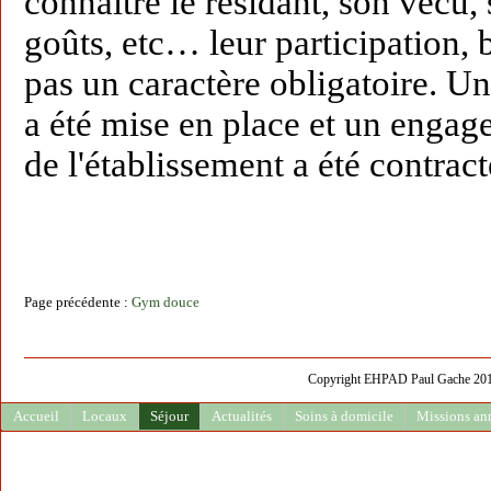
connaître le résidant, son vécu, 
goûts, etc… leur participation, 
pas un caractère obligatoire. U
a été mise en place et un engag
de l'établissement a été contract
Page précédente :
Gym douce
Copyright EHPAD Paul Gache 2013 
Accueil
Locaux
Séjour
Actualités
Soins à domicile
Missions an