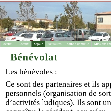
Accueil
Locaux
Séjour
Actualités
Soins à domicile
Missions an
Bénévolat
Les bénévoles :
Ce sont des partenaires et ils a
personnels (organisation de sor
d’activités ludiques). Ils sont u