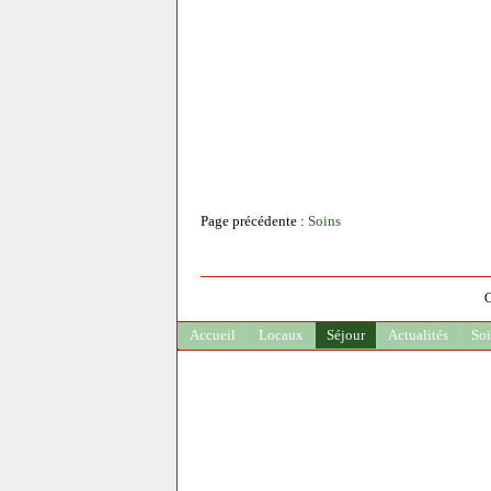
Page précédente :
Soins
C
Accueil
Locaux
Séjour
Actualités
Soi