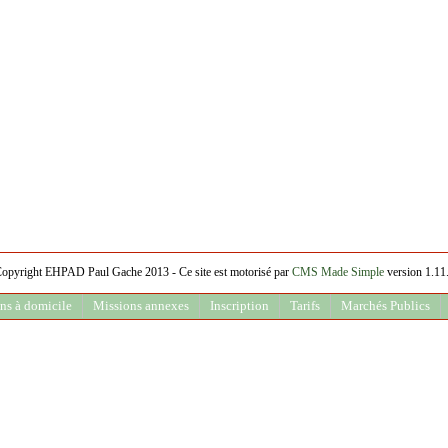
opyright EHPAD Paul Gache 2013 - Ce site est motorisé par
CMS Made Simple
version 1.11
ns à domicile
Missions annexes
Inscription
Tarifs
Marchés Publics